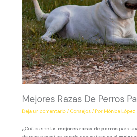
Mejores Razas De Perros Pa
Deja un comentario
/
Consejos
/ Por
Mónica López
¿Cuáles son las
mejores razas de perros
para una
de raza o mestizo, puede convertirse en el
mejor a