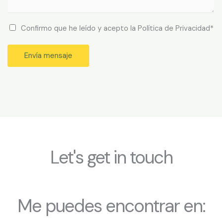
f
s
ó
a
n
C
Confirmo que he leído y acepto la Política de Privacidad*
j
i
o
e
c
n
Envía mensaje
*
o
f
i
r
m
o
q
u
e
Let's get in touch
h
e
l
e
Me puedes encontrar en:
í
d